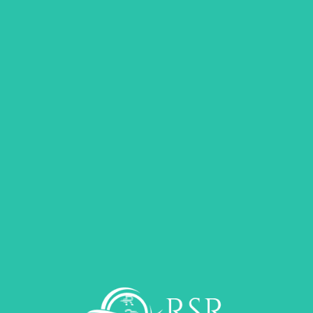
itleri bulunan bir tank çeşididir. Kalorifer yakıtı, motorlu araç yakıtı ve.