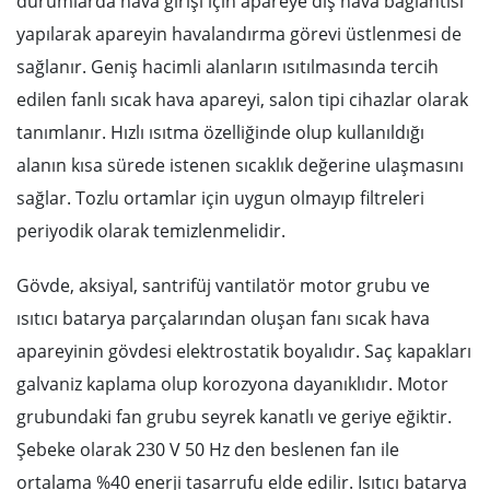
durumlarda hava girişi için apareye dış hava bağlantısı
yapılarak apareyin havalandırma görevi üstlenmesi de
sağlanır. Geniş hacimli alanların ısıtılmasında tercih
edilen fanlı sıcak hava apareyi, salon tipi cihazlar olarak
tanımlanır. Hızlı ısıtma özelliğinde olup kullanıldığı
alanın kısa sürede istenen sıcaklık değerine ulaşmasını
sağlar. Tozlu ortamlar için uygun olmayıp filtreleri
periyodik olarak temizlenmelidir.
Gövde, aksiyal, santrifüj vantilatör motor grubu ve
ısıtıcı batarya parçalarından oluşan fanı sıcak hava
apareyinin gövdesi elektrostatik boyalıdır. Saç kapakları
galvaniz kaplama olup korozyona dayanıklıdır. Motor
grubundaki fan grubu seyrek kanatlı ve geriye eğiktir.
Şebeke olarak 230 V 50 Hz den beslenen fan ile
ortalama %40 enerji tasarrufu elde edilir. Isıtıcı batarya