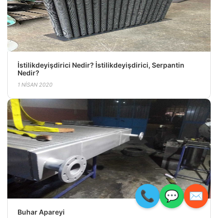
İstilikdeyişdirici Nedir? İstilikdeyişdirici, Serpantin
Nedir?
1 NISAN 2020
📞
💬
✉️
Buhar Apareyi