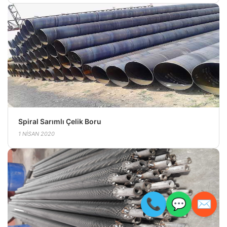
Spiral Sarımlı Çelik Boru
1 NISAN 2020
📞
💬
✉️