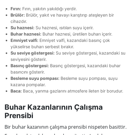
Fırın:
Fırın, yakıtın yakıldığı yerdir.
Brülör:
Brülör, yakıt ve havayı karıştırıp ateşleyen bir
cihazdır.
Su haznesi:
Su haznesi, ısıtılan suyu içerir.
Buhar haznesi:
Buhar haznesi, üretilen buharı içerir.
Emniyet valfi:
Emniyet valfi, kazandaki basınç çok
yükselirse buharı serbest bırakır.
Su seviye göstergesi:
Su seviye göstergesi, kazandaki su
seviyesini gösterir.
Basınç göstergesi:
Basınç göstergesi, kazandaki buhar
basıncını gösterir.
Besleme suyu pompası:
Besleme suyu pompası, suyu
kazana pompalar.
Baca:
Baca, yanma gazlarını atmosfere ileten bir borudur.
Buhar Kazanlarının Çalışma
Prensibi
Bir buhar kazanının çalışma prensibi nispeten basittir.